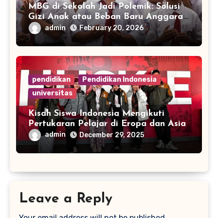
MBG di Sekolah Jadi Polemik: Solusi
Gizi Anak atau Beban Baru Anggaran
Pendidikan?
admin
February 20, 2026
pendidikan
Pendidikan Indonesia
universitas
Kisah Siswa Indonesia Mengikuti
Pertukaran Pelajar di Eropa dan Asia
admin
December 29, 2025
Leave a Reply
Your email address will not be published.