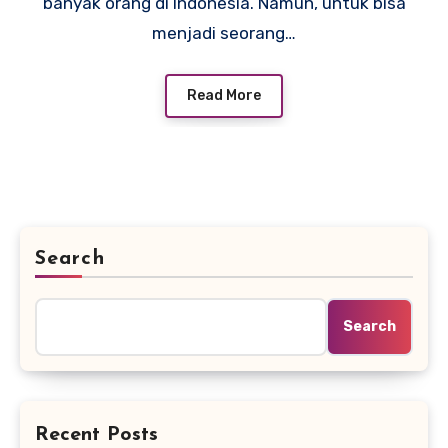
banyak orang di Indonesia. Namun, untuk bisa
menjadi seorang…
Read More
Search
Search
Recent Posts