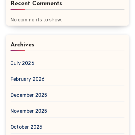
Recent Comments
No comments to show.
Archives
July 2026
February 2026
December 2025
November 2025
October 2025