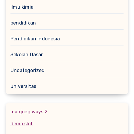
ilmu kimia
pendidikan
Pendidikan Indonesia
Sekolah Dasar
Uncategorized
universitas
mahjong ways 2
demo slot