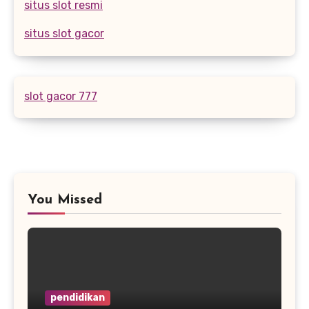
situs slot resmi
situs slot gacor
slot gacor 777
You Missed
pendidikan