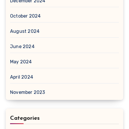
December 2024
October 2024
August 2024
June 2024
May 2024
April 2024
November 2023
Categories