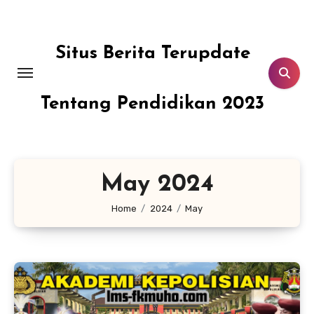
Skip
to
content
Situs Berita Terupdate
Tentang Pendidikan 2023
May 2024
Home
2024
May