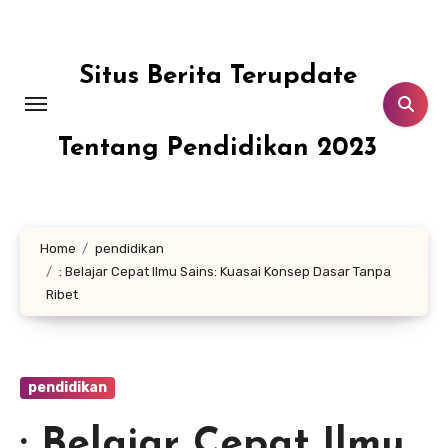
Skip
to
content
Situs Berita Terupdate
Tentang Pendidikan 2023
Home
pendidikan
: Belajar Cepat Ilmu Sains: Kuasai Konsep Dasar Tanpa
Ribet
pendidikan
: Belajar Cepat Ilmu