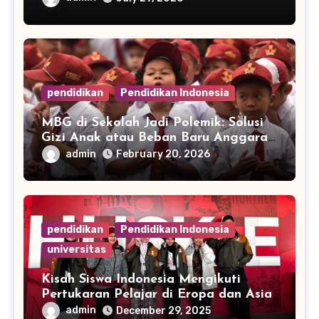
pendidikan
Pendidikan Indonesia
MBG di Sekolah Jadi Polemik: Solusi
Gizi Anak atau Beban Baru Anggaran
Pendidikan?
admin
February 20, 2026
pendidikan
Pendidikan Indonesia
universitas
Kisah Siswa Indonesia Mengikuti
Pertukaran Pelajar di Eropa dan Asia
admin
December 29, 2025