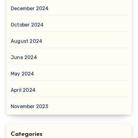
December 2024
October 2024
August 2024
June 2024
May 2024
April 2024
November 2023
Categories