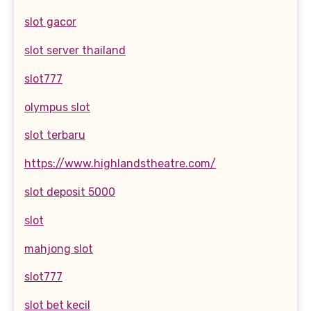
slot gacor
slot server thailand
slot777
olympus slot
slot terbaru
https://www.highlandstheatre.com/
slot deposit 5000
slot
mahjong slot
slot777
slot bet kecil