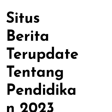
Skip
to
Situs
content
Berita
Terupdate
Tentang
Pendidika
n 2023