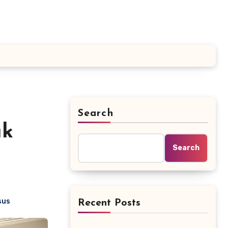
Search
uk
Search
sus
Recent Posts