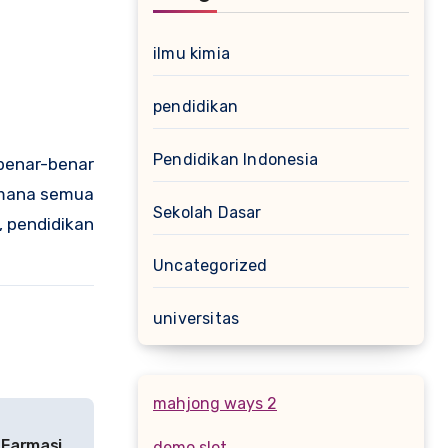
ilmu kimia
pendidikan
Pendidikan Indonesia
benar-benar
 mana semua
Sekolah Dasar
 pendidikan
Uncategorized
universitas
mahjong ways 2
 Farmasi
demo slot