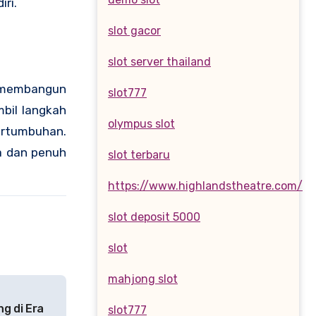
ri.
slot gacor
slot server thailand
n membangun
slot777
bil langkah
olympus slot
pertumbuhan.
a dan penuh
slot terbaru
https://www.highlandstheatre.com/
slot deposit 5000
slot
mahjong slot
g di Era
slot777