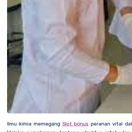
Ilmu kimia memegang
Slot bonus
peranan vital da