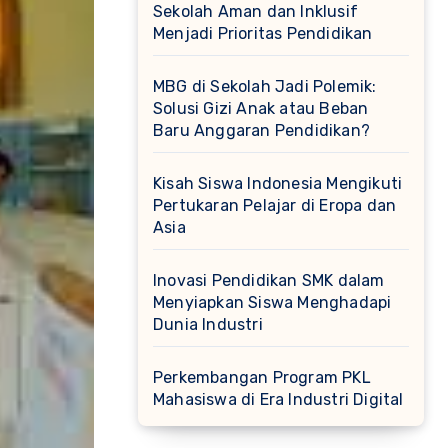
Sekolah Aman dan Inklusif
Menjadi Prioritas Pendidikan
MBG di Sekolah Jadi Polemik:
Solusi Gizi Anak atau Beban
Baru Anggaran Pendidikan?
Kisah Siswa Indonesia Mengikuti
Pertukaran Pelajar di Eropa dan
Asia
Inovasi Pendidikan SMK dalam
Menyiapkan Siswa Menghadapi
Dunia Industri
Perkembangan Program PKL
Mahasiswa di Era Industri Digital