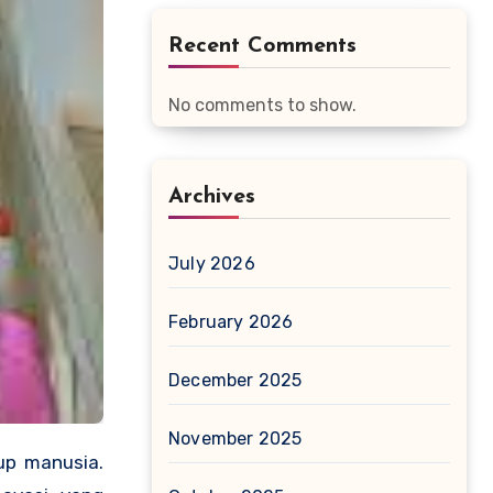
Recent Comments
No comments to show.
Archives
July 2026
February 2026
December 2025
November 2025
up manusia.