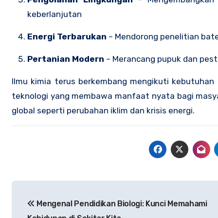
keberlanjutan
Energi Terbarukan
– Mendorong penelitian bater
Pertanian Modern
– Merancang pupuk dan pesti
Ilmu kimia terus berkembang mengikuti kebutuhan 
teknologi yang membawa manfaat nyata bagi masyar
global seperti perubahan iklim dan krisis energi.
Post
Mengenal Pendidikan Biologi: Kunci Memahami
navigation