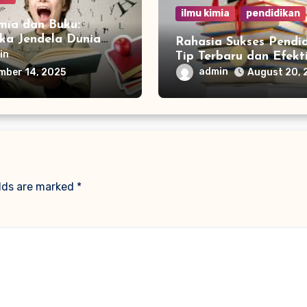
ilmu kimia
pendidikan
mia dan Buku:
a Jendela Dunia
Rahasia Sukses Pendid
Pengetahuan Masa
in
Tip Terbaru dan Efekt
admin
mber 14, 2025
August 20, 
elds are marked
*