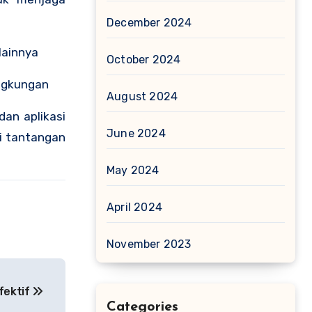
December 2024
lainnya
October 2024
ingkungan
August 2024
an aplikasi
June 2024
i tantangan
May 2024
April 2024
November 2023
fektif
Categories