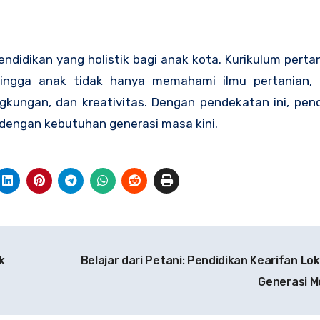
idikan yang holistik bagi anak kota. Kurikulum perta
ehingga anak tidak hanya memahami ilmu pertanian, 
kungan, dan kreativitas. Dengan pendekatan ini, pend
 dengan kebutuhan generasi masa kini.
k
Belajar dari Petani: Pendidikan Kearifan Lo
Generasi 