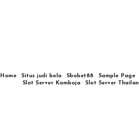
Home
Situs judi bola
Sbobet88
Sample Page
Slot Server Kamboja
Slot Server Thaila