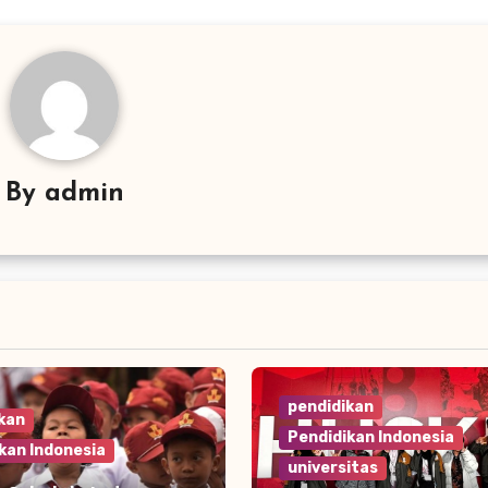
By
admin
pendidikan
kan
Pendidikan Indonesia
kan Indonesia
universitas