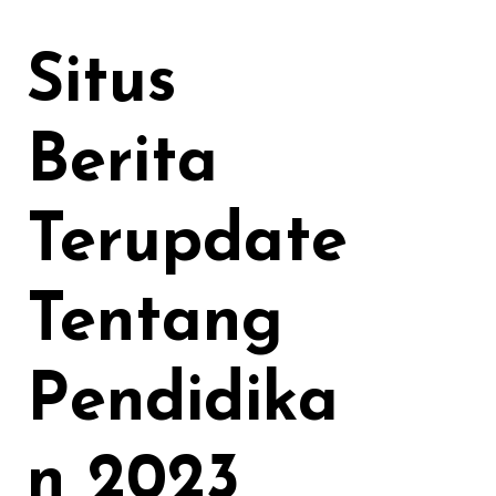
Skip
to
Situs
content
Berita
Terupdate
Tentang
Pendidika
n 2023