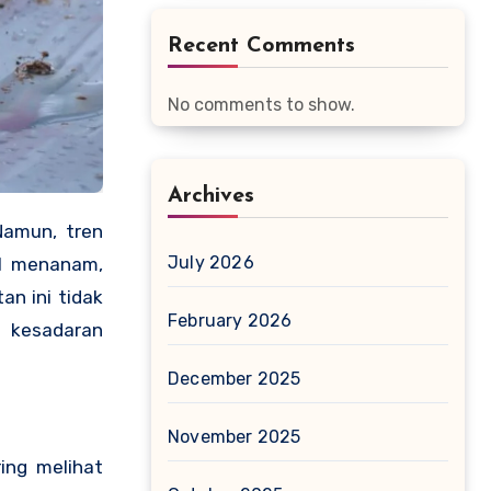
Recent Comments
No comments to show.
Archives
July 2026
il menanam,
n ini tidak
February 2026
n kesadaran
December 2025
November 2025
ing melihat