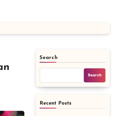
Search
an
Search
Recent Posts