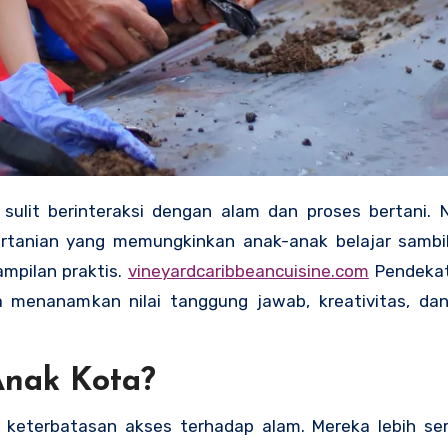
pertanian yang memungkinkan anak-anak belajar samb
mpilan praktis.
vineyardcaribbeancuisine.com
Pendekata
a menanamkan nilai tanggung jawab, kreativitas, da
Anak Kota?
 keterbatasan akses terhadap alam. Mereka lebih ser