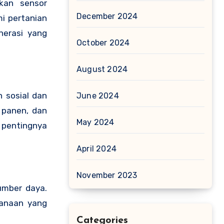
kan sensor
December 2024
i pertanian
nerasi yang
October 2024
August 2024
 sosial dan
June 2024
 panen, dan
May 2024
 pentingnya
April 2024
November 2023
umber daya.
canaan yang
Categories