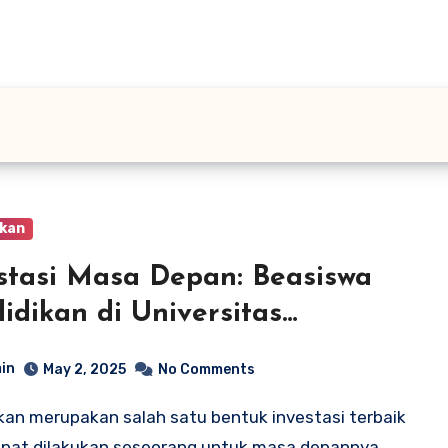
ikan
stasi Masa Depan: Beasiswa
idikan di Universitas
onal dan Internasional
in
May 2, 2025
No Comments
pat dilakukan seseorang untuk masa depannya.