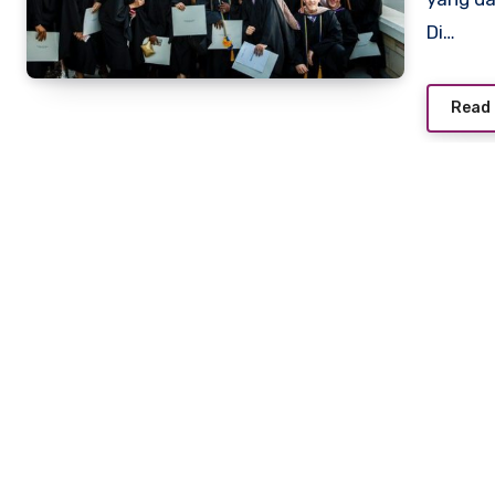
Di…
Read