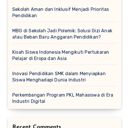
Sekolah Aman dan Inklusif Menjadi Prioritas
Pendidikan
MBG di Sekolah Jadi Polemik: Solusi Gizi Anak
atau Beban Baru Anggaran Pendidikan?
Kisah Siswa Indonesia Mengikuti Pertukaran
Pelajar di Eropa dan Asia
Inovasi Pendidikan SMK dalam Menyiapkan
Siswa Menghadapi Dunia Industri
Perkembangan Program PKL Mahasiswa di Era
Industri Digital
Recent Comments