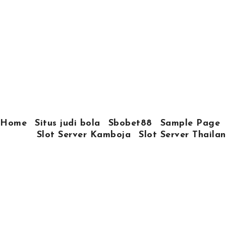
Home
Situs judi bola
Sbobet88
Sample Page
Slot Server Kamboja
Slot Server Thaila