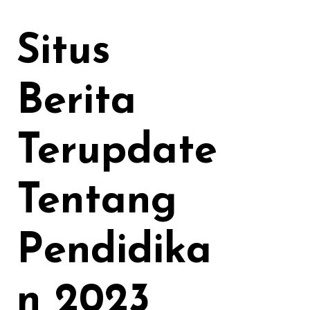
Skip
to
Situs
content
Berita
Terupdate
Tentang
Pendidika
n 2023