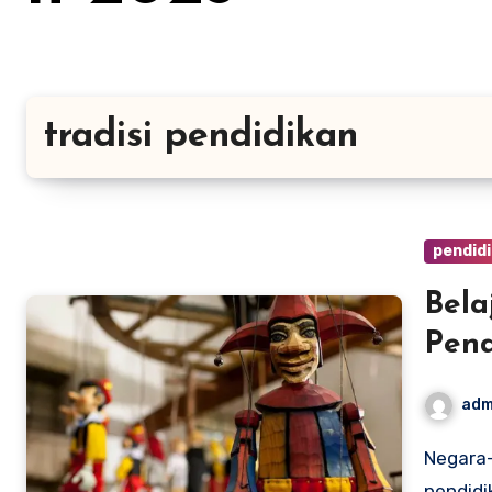
tradisi pendidikan
pendid
Bela
Pend
Skan
adm
Negara-negara Skandinavia dikenal dengan pendekatan
pendidi