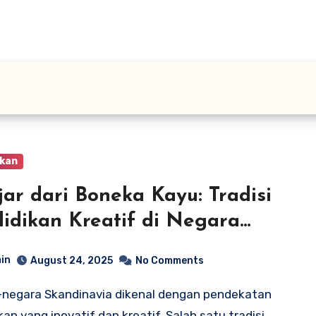
ikan
jar dari Boneka Kayu: Tradisi
idikan Kreatif di Negara
dinavia
in
August 24, 2025
No Comments
kan yang inovatif dan kreatif. Salah satu tradisi