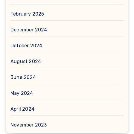
February 2025
December 2024
October 2024
August 2024
June 2024
May 2024
April 2024
November 2023