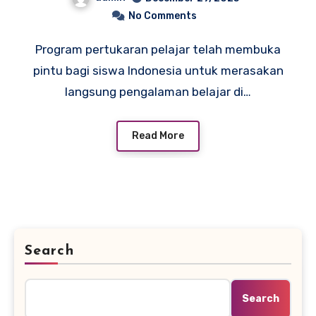
No Comments
Program pertukaran pelajar telah membuka
pintu bagi siswa Indonesia untuk merasakan
langsung pengalaman belajar di…
Read More
Search
Search