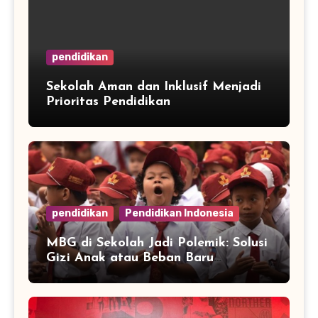
pendidikan
Sekolah Aman dan Inklusif Menjadi
Prioritas Pendidikan
pendidikan
Pendidikan Indonesia
MBG di Sekolah Jadi Polemik: Solusi
Gizi Anak atau Beban Baru
Anggaran Pendidikan?