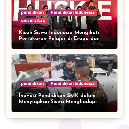
pendidikan
Pendidikan Indonesia
universitas
Kisah Siswa Indonesia Mengikuti
Pertukaran Pelajar di Eropa dan
Asia
pendidikan
Pendidikan Indonesia
Inovasi Pendidikan SMK dalam
Menyiapkan Siswa Menghadapi
Dunia Industri