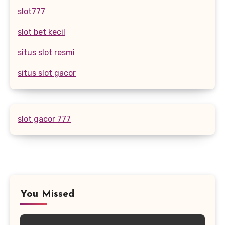
slot777
slot bet kecil
situs slot resmi
situs slot gacor
slot gacor 777
You Missed