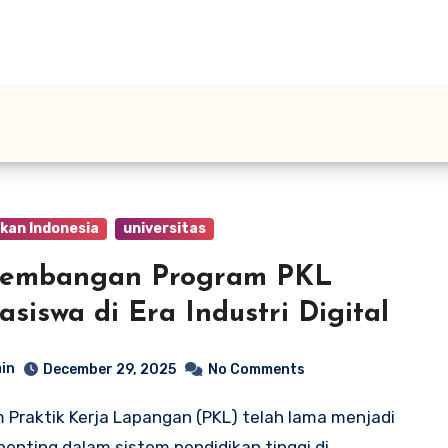
kan Indonesia
universitas
kembangan Program PKL
siswa di Era Industri Digital
in
December 29, 2025
No Comments
penting dalam sistem pendidikan tinggi di…