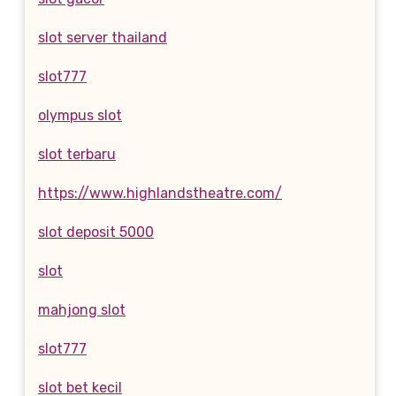
slot server thailand
slot777
olympus slot
slot terbaru
https://www.highlandstheatre.com/
slot deposit 5000
slot
mahjong slot
slot777
slot bet kecil