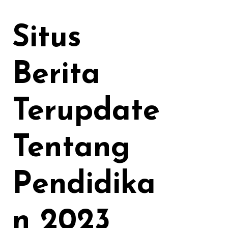
Skip
to
Situs
content
Berita
Terupdate
Tentang
Pendidika
n 2023