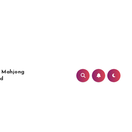
Mahjong
nd