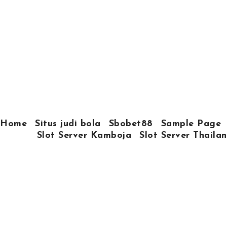
Home
Situs judi bola
Sbobet88
Sample Page
Slot Server Kamboja
Slot Server Thaila