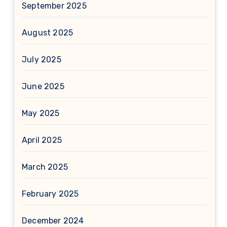
September 2025
August 2025
July 2025
June 2025
May 2025
April 2025
March 2025
February 2025
December 2024