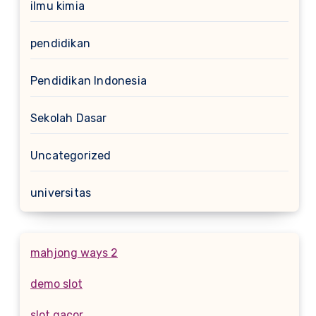
ilmu kimia
pendidikan
Pendidikan Indonesia
Sekolah Dasar
Uncategorized
universitas
mahjong ways 2
demo slot
slot gacor