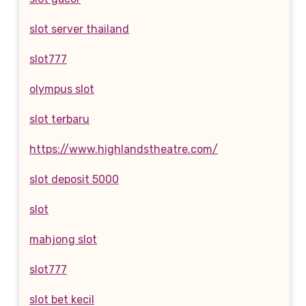
slot server thailand
slot777
olympus slot
slot terbaru
https://www.highlandstheatre.com/
slot deposit 5000
slot
mahjong slot
slot777
slot bet kecil