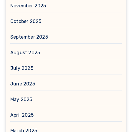
November 2025
October 2025
September 2025
August 2025
July 2025
June 2025
May 2025
April 2025
March 2025