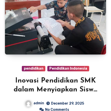
pendidikan
Pendidikan Indonesia
Inovasi Pendidikan SMK
dalam Menyiapkan Siswa
Menghadapi Dunia
admin
December 29, 2025
Industri
No Comments