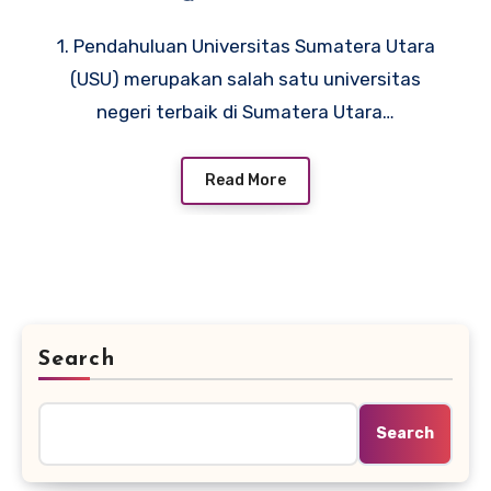
1. Pendahuluan Universitas Sumatera Utara
(USU) merupakan salah satu universitas
negeri terbaik di Sumatera Utara…
Read More
Search
Search