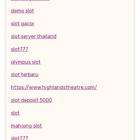
demo slot
slot gacor
slot server thailand
slot777
olympus slot
slot terbaru
https://www.highlandstheatre.com/
slot deposit 5000
slot
mahjong slot
slot777