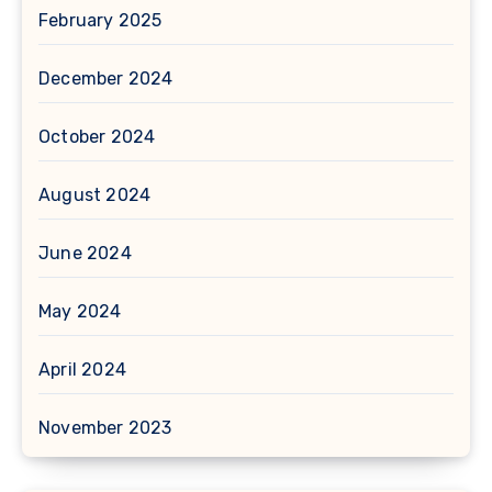
February 2025
December 2024
October 2024
August 2024
June 2024
May 2024
April 2024
November 2023