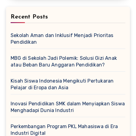
Recent Posts
Sekolah Aman dan Inklusif Menjadi Prioritas
Pendidikan
MBG di Sekolah Jadi Polemik: Solusi Gizi Anak
atau Beban Baru Anggaran Pendidikan?
Kisah Siswa Indonesia Mengikuti Pertukaran
Pelajar di Eropa dan Asia
Inovasi Pendidikan SMK dalam Menyiapkan Siswa
Menghadapi Dunia Industri
Perkembangan Program PKL Mahasiswa di Era
Industri Digital