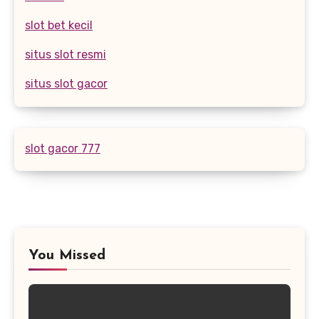
slot bet kecil
situs slot resmi
situs slot gacor
slot gacor 777
You Missed