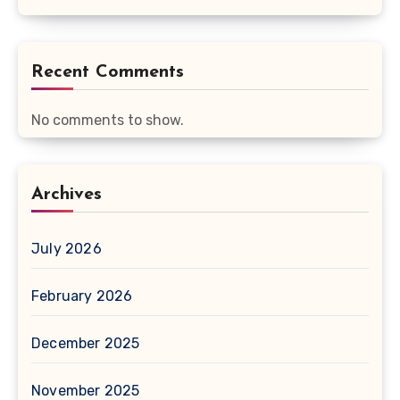
Recent Comments
No comments to show.
Archives
July 2026
February 2026
December 2025
November 2025