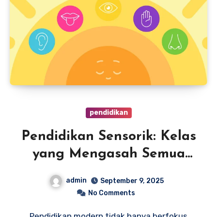
pendidikan
Pendidikan Sensorik: Kelas
yang Mengasah Semua
Indra Anak
admin
September 9, 2025
No Comments
Pendidikan modern tidak hanya berfokus