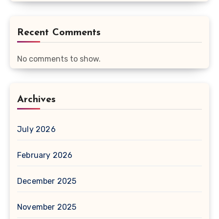
Recent Comments
No comments to show.
Archives
July 2026
February 2026
December 2025
November 2025