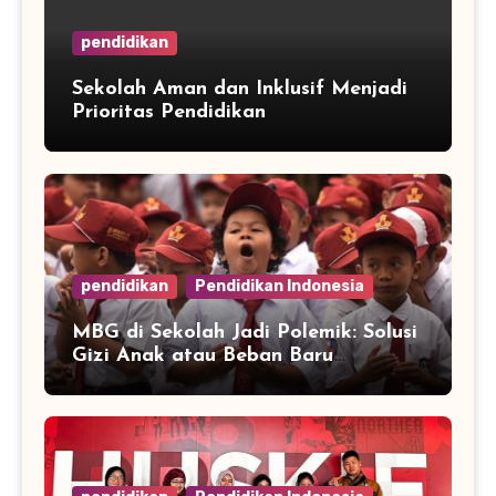
pendidikan
Sekolah Aman dan Inklusif Menjadi
Prioritas Pendidikan
pendidikan
Pendidikan Indonesia
MBG di Sekolah Jadi Polemik: Solusi
Gizi Anak atau Beban Baru
Anggaran Pendidikan?