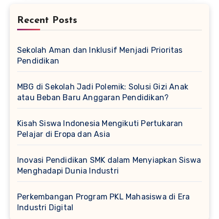
Recent Posts
Sekolah Aman dan Inklusif Menjadi Prioritas
Pendidikan
MBG di Sekolah Jadi Polemik: Solusi Gizi Anak
atau Beban Baru Anggaran Pendidikan?
Kisah Siswa Indonesia Mengikuti Pertukaran
Pelajar di Eropa dan Asia
Inovasi Pendidikan SMK dalam Menyiapkan Siswa
Menghadapi Dunia Industri
Perkembangan Program PKL Mahasiswa di Era
Industri Digital