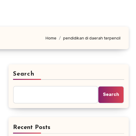
Home
pendidikan di daerah terpencil
Search
Search
Recent Posts