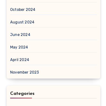
October 2024
August 2024
June 2024
May 2024
April 2024
November 2023
Categories