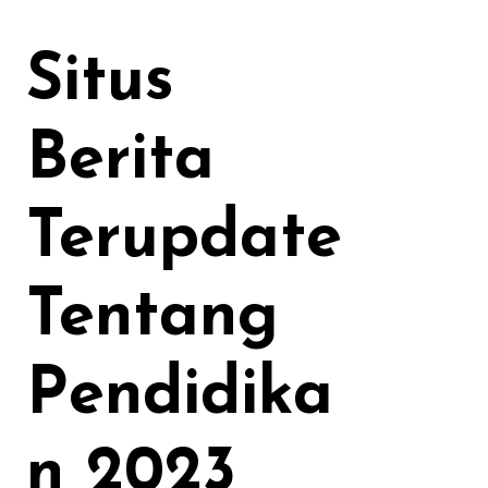
Skip
to
Situs
content
Berita
Terupdate
Tentang
Pendidika
n 2023