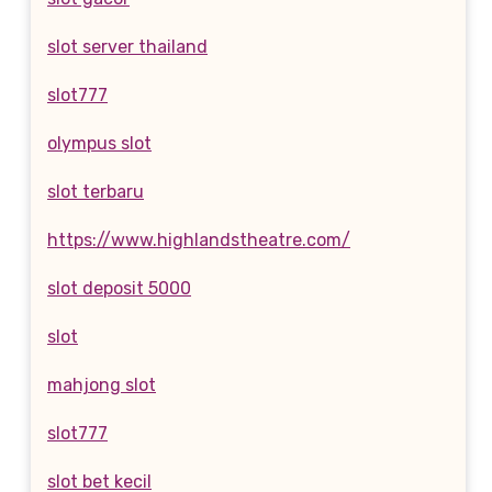
slot server thailand
slot777
olympus slot
slot terbaru
https://www.highlandstheatre.com/
slot deposit 5000
slot
mahjong slot
slot777
slot bet kecil