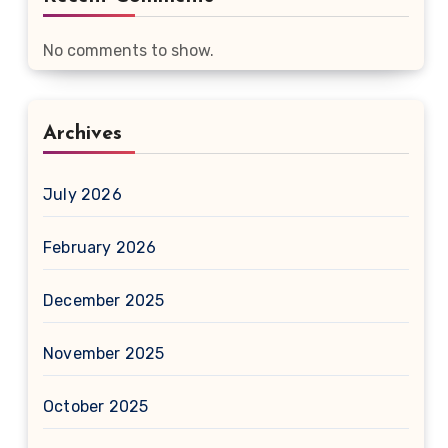
No comments to show.
Archives
July 2026
February 2026
December 2025
November 2025
October 2025