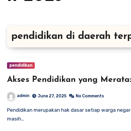
pendidikan di daerah terp
pendidikan
Akses Pendidikan yang Merata
admin
June 27, 2025
No Comments
Pendidikan merupakan hak dasar setiap warga negara. Namun, di Indonesia, akses pendidikan yang merata
masih…