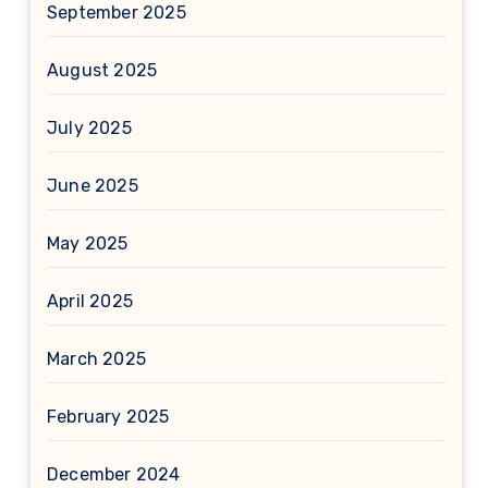
September 2025
August 2025
July 2025
June 2025
May 2025
April 2025
March 2025
February 2025
December 2024