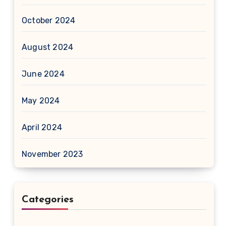
October 2024
August 2024
June 2024
May 2024
April 2024
November 2023
Categories