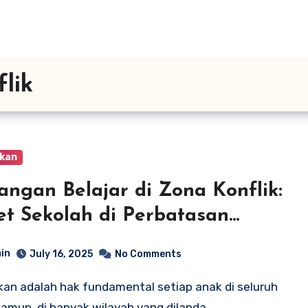
lik
ikan
angan Belajar di Zona Konflik:
et Sekolah di Perbatasan
ia
in
July 16, 2025
No Comments
Namun, di banyak wilayah yang dilanda…