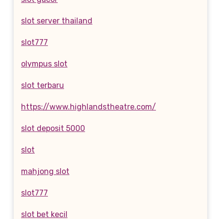
slot server thailand
slot777
olympus slot
slot terbaru
https://www.highlandstheatre.com/
slot deposit 5000
slot
mahjong slot
slot777
slot bet kecil