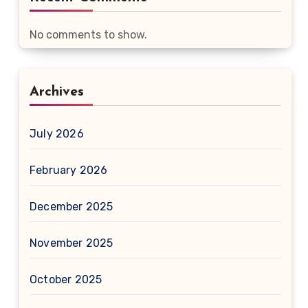
No comments to show.
Archives
July 2026
February 2026
December 2025
November 2025
October 2025