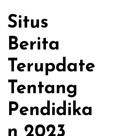
Skip
to
Situs
content
Berita
Terupdate
Tentang
Pendidika
n 2023