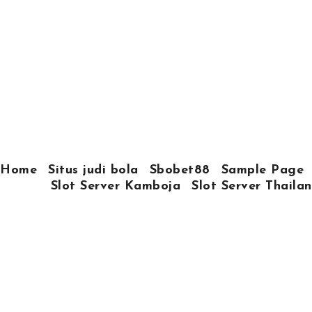
Home
Situs judi bola
Sbobet88
Sample Page
Slot Server Kamboja
Slot Server Thaila