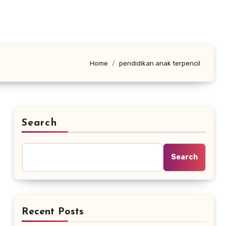
Home
pendidikan anak terpencil
Search
Search
Recent Posts