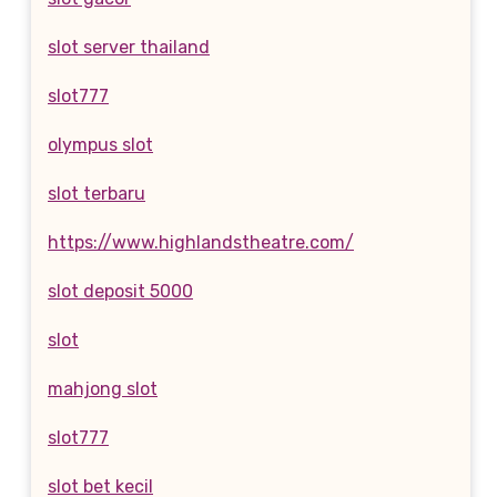
slot server thailand
slot777
olympus slot
slot terbaru
https://www.highlandstheatre.com/
slot deposit 5000
slot
mahjong slot
slot777
slot bet kecil