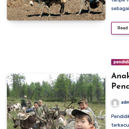
sebaga
Read
pendid
Anak
Pend
Hidu
adm
Pendidikan merupakan hak dasar setiap anak, tanpa
terkecu