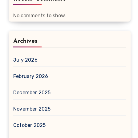
No comments to show.
Archives
July 2026
February 2026
December 2025
November 2025
October 2025