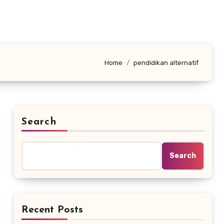
Home
pendidikan alternatif
Search
Search
Recent Posts