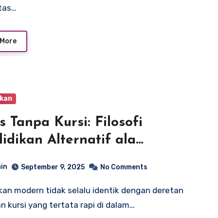
tas…
 More
ikan
s Tanpa Kursi: Filosofi
idikan Alternatif ala
andia
in
September 9, 2025
No Comments
n kursi yang tertata rapi di dalam…