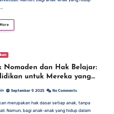
i…
 More
ikan
 Nomaden dan Hak Belajar:
idikan untuk Mereka yang
p Berpindah
in
September 9, 2025
No Comments
ali. Namun, bagi anak-anak yang hidup dalam