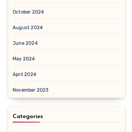
October 2024
August 2024
June 2024
May 2024
April 2024
November 2023
Categories