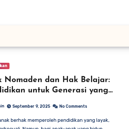
ikan
 Nomaden dan Hak Belajar:
idikan untuk Generasi yang
s Bergerak
in
September 9, 2025
No Comments
erkecuali. Namun, bagi anak-anak yang hidup