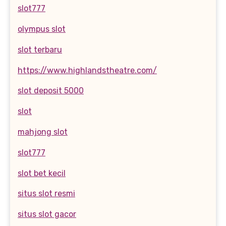
slot777
olympus slot
slot terbaru
https://www.highlandstheatre.com/
slot deposit 5000
slot
mahjong slot
slot777
slot bet kecil
situs slot resmi
situs slot gacor