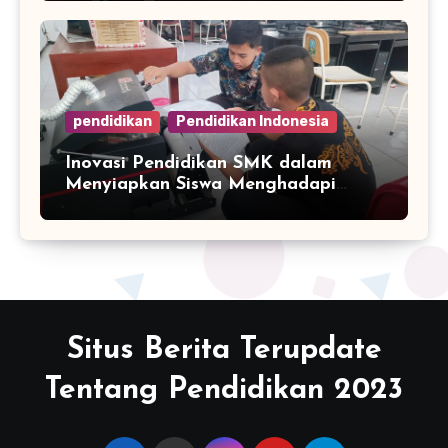
pendidikan
Pendidikan Indonesia
Inovasi Pendidikan SMK dalam
Menyiapkan Siswa Menghadapi
Dunia Industri
Situs Berita Terupdate
Tentang Pendidikan 2023