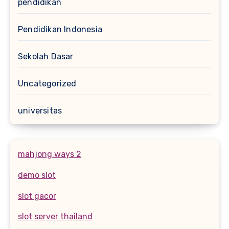
pendidikan
Pendidikan Indonesia
Sekolah Dasar
Uncategorized
universitas
mahjong ways 2
demo slot
slot gacor
slot server thailand