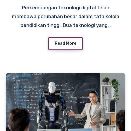
Perkembangan teknologi digital telah
membawa perubahan besar dalam tata kelola
pendidikan tinggi. Dua teknologi yang…
Read More