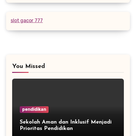
slot gacor 777
You Missed
pendidikan
Sekolah Aman dan Inklusif Menjadi
Prioritas Pendidikan