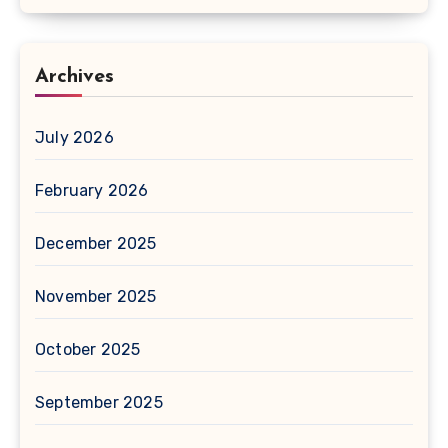
Archives
July 2026
February 2026
December 2025
November 2025
October 2025
September 2025