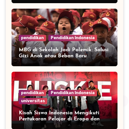
pendidikan
Pendidikan Indonesia
MBG di Sekolah Jadi Polemik: Solusi
Gizi Anak atau Beban Baru
Anggaran Pendidikan?
pendidikan
Pendidikan Indonesia
universitas
Kisah Siswa Indonesia Mengikuti
Pertukaran Pelajar di Eropa dan
Asia