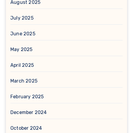
August 2025
July 2025
June 2025
May 2025
April 2025
March 2025
February 2025
December 2024
October 2024