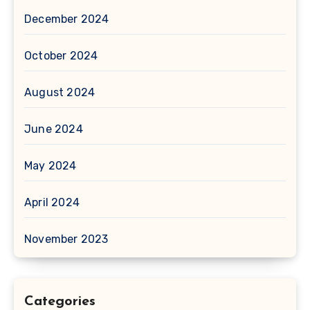
December 2024
October 2024
August 2024
June 2024
May 2024
April 2024
November 2023
Categories