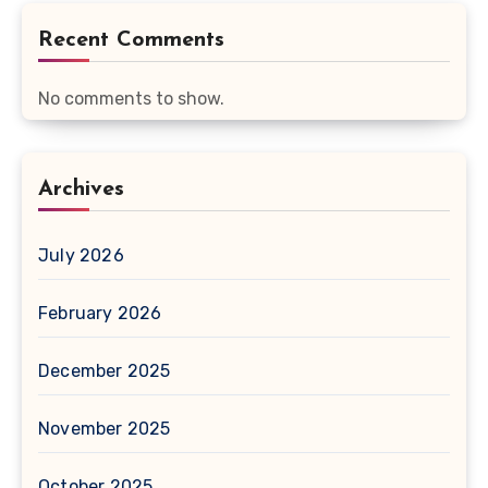
Recent Comments
No comments to show.
Archives
July 2026
February 2026
December 2025
November 2025
October 2025