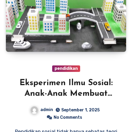
pendidikan
Eksperimen Ilmu Sosial:
Anak-Anak Membuat
Miniatur Kota untuk
admin
September 1, 2025
Belajar Tata Kota
No Comments
Pendidikan sosial tidak hanya sebatas teori