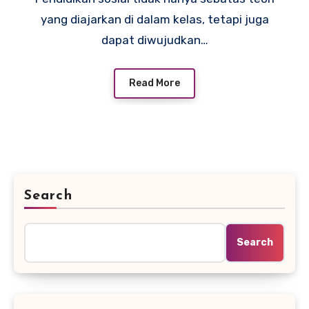
yang diajarkan di dalam kelas, tetapi juga
dapat diwujudkan…
Read More
Search
Search