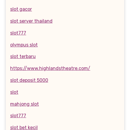
slot gacor
slot server thailand
slot777
olympus slot
slot terbaru
https://www.highlandstheatre.com/
slot deposit 5000
slot
mahjong slot
slot777
slot bet kecil