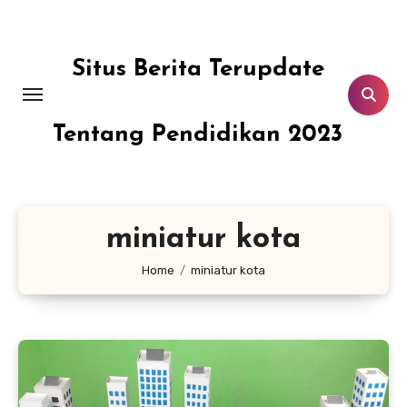
Skip
to
content
Situs Berita Terupdate
Tentang Pendidikan 2023
miniatur kota
Home
miniatur kota