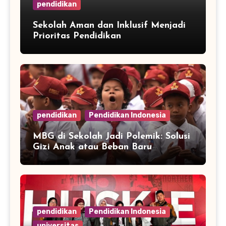
pendidikan
Sekolah Aman dan Inklusif Menjadi
Prioritas Pendidikan
pendidikan
Pendidikan Indonesia
MBG di Sekolah Jadi Polemik: Solusi
Gizi Anak atau Beban Baru
Anggaran Pendidikan?
pendidikan
Pendidikan Indonesia
universitas