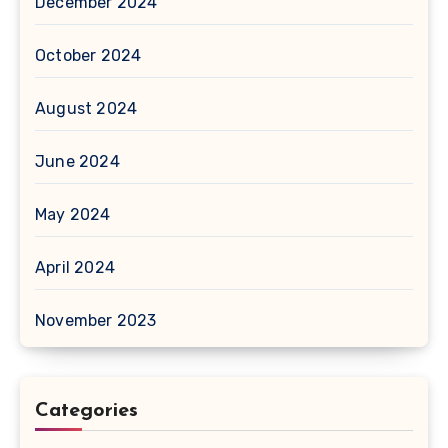
December 2024
October 2024
August 2024
June 2024
May 2024
April 2024
November 2023
Categories