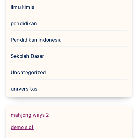
ilmu kimia
pendidikan
Pendidikan Indonesia
Sekolah Dasar
Uncategorized
universitas
mahjong ways 2
demo slot