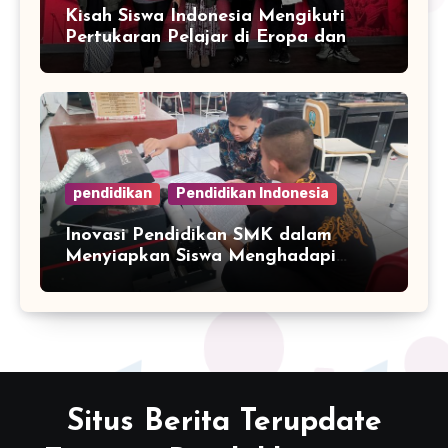
Kisah Siswa Indonesia Mengikuti
Pertukaran Pelajar di Eropa dan
Asia
pendidikan
Pendidikan Indonesia
Inovasi Pendidikan SMK dalam
Menyiapkan Siswa Menghadapi
Dunia Industri
Situs Berita Terupdate