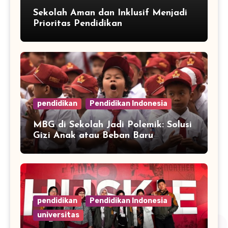
Sekolah Aman dan Inklusif Menjadi
Prioritas Pendidikan
pendidikan
Pendidikan Indonesia
MBG di Sekolah Jadi Polemik: Solusi
Gizi Anak atau Beban Baru
Anggaran Pendidikan?
pendidikan
Pendidikan Indonesia
universitas