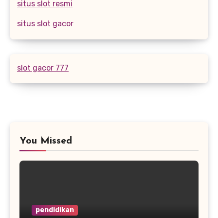
situs slot resmi
situs slot gacor
slot gacor 777
You Missed
pendidikan