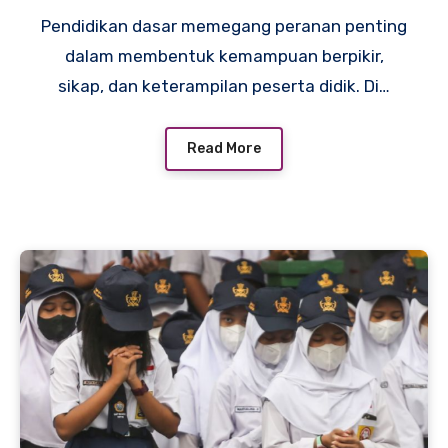
Depan
Pendidikan dasar memegang peranan penting
dalam membentuk kemampuan berpikir,
sikap, dan keterampilan peserta didik. Di…
Read More