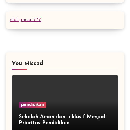
slot gacor 777
You Missed
pendidikan
Sekolah Aman dan Inklusif Menjadi
Prioritas Pendidikan