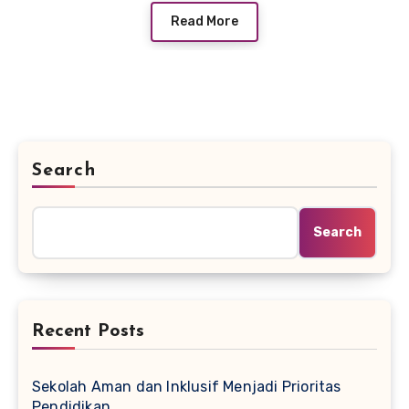
Read More
Search
Search
Recent Posts
Sekolah Aman dan Inklusif Menjadi Prioritas
Pendidikan