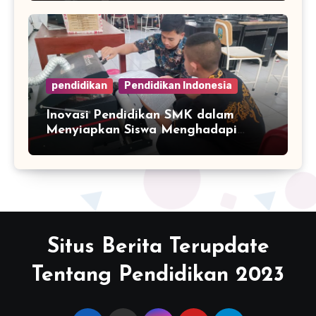
pendidikan
Pendidikan Indonesia
Inovasi Pendidikan SMK dalam
Menyiapkan Siswa Menghadapi
Dunia Industri
Situs Berita Terupdate
Tentang Pendidikan 2023