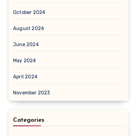
October 2024
August 2024
June 2024
May 2024
April 2024
November 2023
Categories