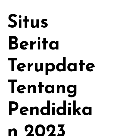
Skip
to
Situs
content
Berita
Terupdate
Tentang
Pendidika
n 2023