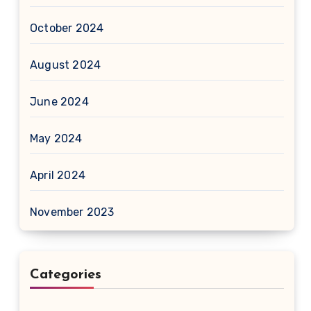
October 2024
August 2024
June 2024
May 2024
April 2024
November 2023
Categories