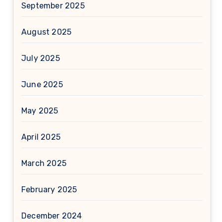
September 2025
August 2025
July 2025
June 2025
May 2025
April 2025
March 2025
February 2025
December 2024