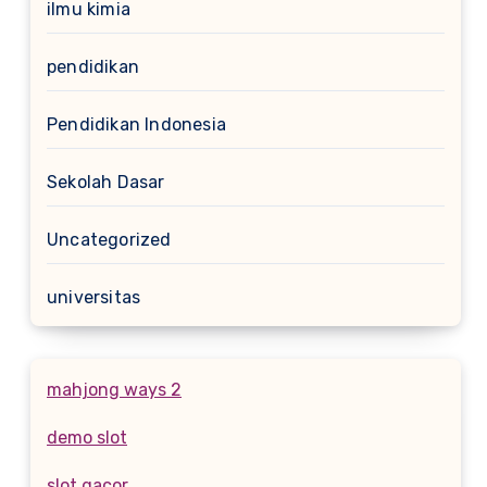
ilmu kimia
pendidikan
Pendidikan Indonesia
Sekolah Dasar
Uncategorized
universitas
mahjong ways 2
demo slot
slot gacor