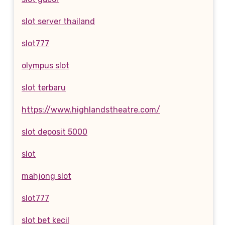
slot server thailand
slot777
olympus slot
slot terbaru
https://www.highlandstheatre.com/
slot deposit 5000
slot
mahjong slot
slot777
slot bet kecil