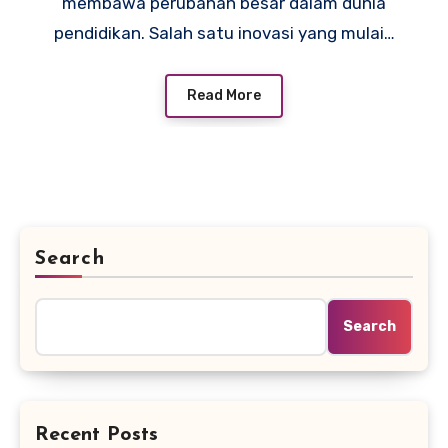
membawa perubahan besar dalam dunia
pendidikan. Salah satu inovasi yang mulai…
Read More
Search
Search
Recent Posts