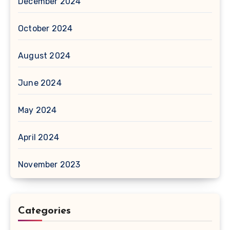
December 2024
October 2024
August 2024
June 2024
May 2024
April 2024
November 2023
Categories