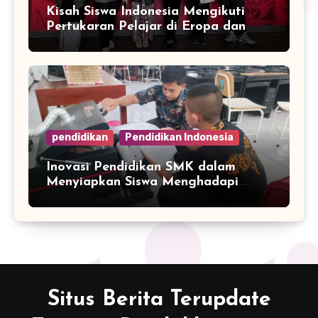
Kisah Siswa Indonesia Mengikuti
Pertukaran Pelajar di Eropa dan
Asia
pendidikan
Pendidikan Indonesia
Inovasi Pendidikan SMK dalam
Menyiapkan Siswa Menghadapi
Dunia Industri
Situs Berita Terupdate