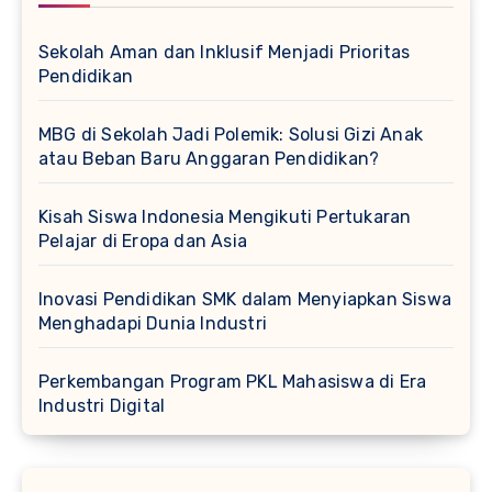
Sekolah Aman dan Inklusif Menjadi Prioritas
Pendidikan
MBG di Sekolah Jadi Polemik: Solusi Gizi Anak
atau Beban Baru Anggaran Pendidikan?
Kisah Siswa Indonesia Mengikuti Pertukaran
Pelajar di Eropa dan Asia
Inovasi Pendidikan SMK dalam Menyiapkan Siswa
Menghadapi Dunia Industri
Perkembangan Program PKL Mahasiswa di Era
Industri Digital