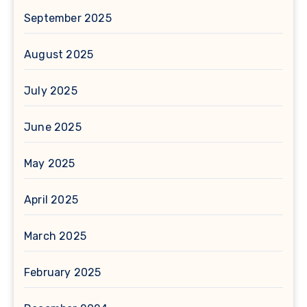
September 2025
August 2025
July 2025
June 2025
May 2025
April 2025
March 2025
February 2025