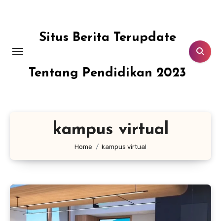
Skip
to
content
Situs Berita Terupdate
Tentang Pendidikan 2023
kampus virtual
Home
kampus virtual