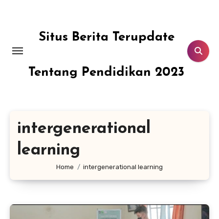
Skip
to
content
Situs Berita Terupdate
Tentang Pendidikan 2023
intergenerational
learning
Home
intergenerational learning