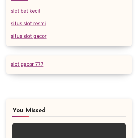
slot bet kecil
situs slot resmi
situs slot gacor
slot gacor 777
You Missed