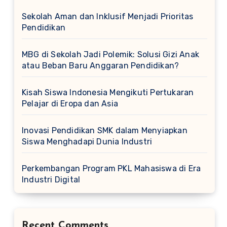
Sekolah Aman dan Inklusif Menjadi Prioritas
Pendidikan
MBG di Sekolah Jadi Polemik: Solusi Gizi Anak
atau Beban Baru Anggaran Pendidikan?
Kisah Siswa Indonesia Mengikuti Pertukaran
Pelajar di Eropa dan Asia
Inovasi Pendidikan SMK dalam Menyiapkan
Siswa Menghadapi Dunia Industri
Perkembangan Program PKL Mahasiswa di Era
Industri Digital
Recent Comments