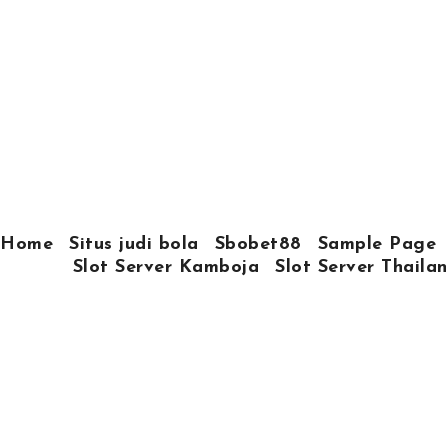
Home
Situs judi bola
Sbobet88
Sample Page
Slot Server Kamboja
Slot Server Thaila