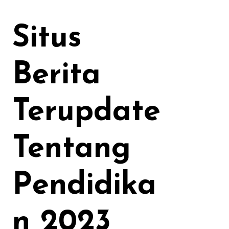
Skip
to
Situs
content
Berita
Terupdate
Tentang
Pendidika
n 2023