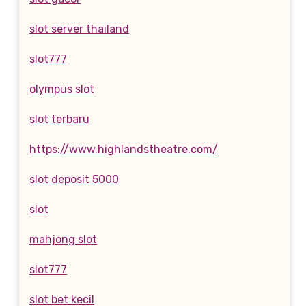
slot server thailand
slot777
olympus slot
slot terbaru
https://www.highlandstheatre.com/
slot deposit 5000
slot
mahjong slot
slot777
slot bet kecil