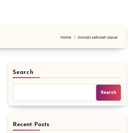
Home
inovasi sekolah dasar
Search
Search
Recent Posts