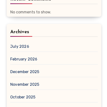
No comments to show.
Archives
July 2026
February 2026
December 2025
November 2025
October 2025