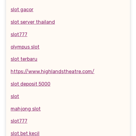
slot gacor
slot server thailand
slot777
olympus slot
slot terbaru
https://www.highlandstheatre.com/
slot deposit 5000
slot
mahjong slot
slot777
slot bet kecil