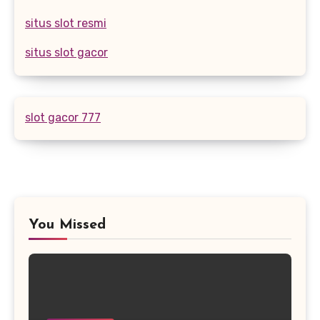
situs slot resmi
situs slot gacor
slot gacor 777
You Missed