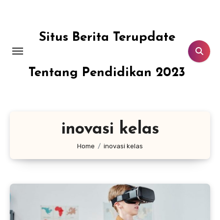
Skip
to
content
Situs Berita Terupdate
Tentang Pendidikan 2023
inovasi kelas
Home
inovasi kelas