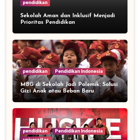
pendidikan
Sekolah Aman dan Inklusif Menjadi
Prioritas Pendidikan
pendidikan
Pendidikan Indonesia
MBG di Sekolah Jadi Polemik: Solusi
Gizi Anak atau Beban Baru
Anggaran Pendidikan?
pendidikan
Pendidikan Indonesia
universitas