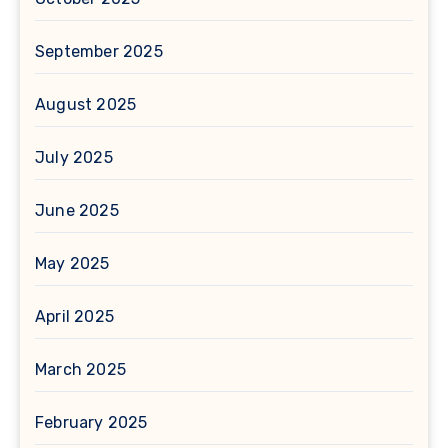
September 2025
August 2025
July 2025
June 2025
May 2025
April 2025
March 2025
February 2025