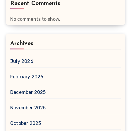
Recent Comments
No comments to show.
Archives
July 2026
February 2026
December 2025
November 2025
October 2025