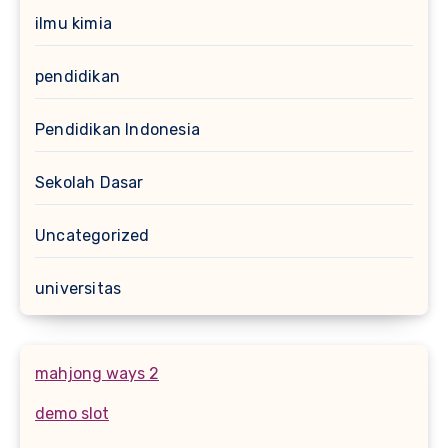
ilmu kimia
pendidikan
Pendidikan Indonesia
Sekolah Dasar
Uncategorized
universitas
mahjong ways 2
demo slot