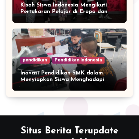
Kisah Siswa Indonesia Mengikuti
Pertukaran Pelajar di Eropa dan
Asia
pendidikan
Pendidikan Indonesia
Inovasi Pendidikan SMK dalam
Menyiapkan Siswa Menghadapi
Dunia Industri
Situs Berita Terupdate