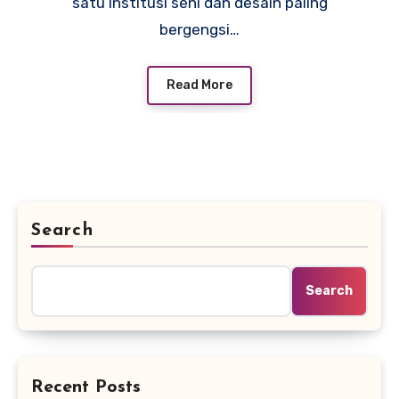
satu institusi seni dan desain paling
bergengsi…
Read More
Search
Search
Recent Posts