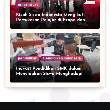
universitas
Kisah Siswa Indonesia Mengikuti
Pertukaran Pelajar di Eropa dan
Asia
pendidikan
Pendidikan Indonesia
Inovasi Pendidikan SMK dalam
Menyiapkan Siswa Menghadapi
Dunia Industri