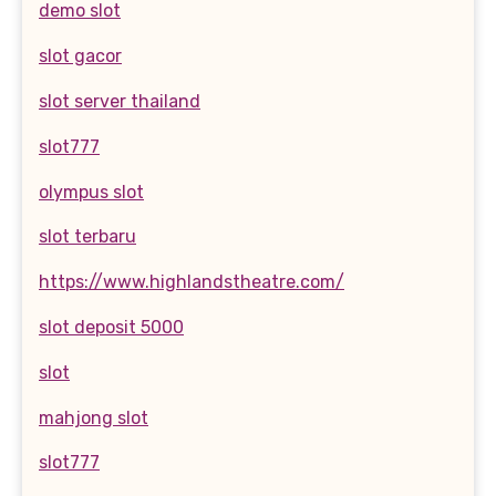
demo slot
slot gacor
slot server thailand
slot777
olympus slot
slot terbaru
https://www.highlandstheatre.com/
slot deposit 5000
slot
mahjong slot
slot777