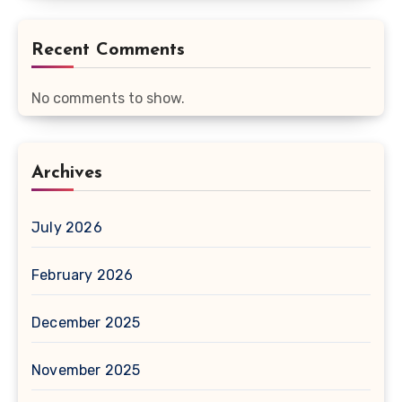
Recent Comments
No comments to show.
Archives
July 2026
February 2026
December 2025
November 2025