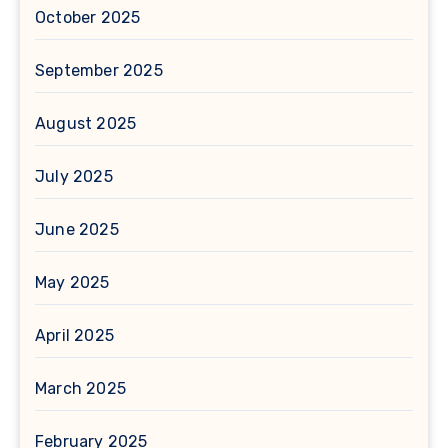
October 2025
September 2025
August 2025
July 2025
June 2025
May 2025
April 2025
March 2025
February 2025