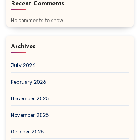
Recent Comments
No comments to show.
Archives
July 2026
February 2026
December 2025
November 2025
October 2025