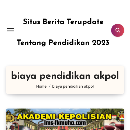
Skip
to
content
Situs Berita Terupdate
Tentang Pendidikan 2023
biaya pendidikan akpol
Home
biaya pendidikan akpol