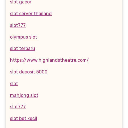
slot gacor
slot server thailand
slot777
olympus slot
slot terbaru
https://www.highlandstheatre.com/
slot deposit 5000
slot
mahjong slot
slot777
slot bet kecil