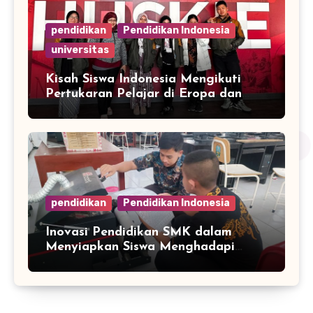
pendidikan
Pendidikan Indonesia
universitas
Kisah Siswa Indonesia Mengikuti
Pertukaran Pelajar di Eropa dan
Asia
pendidikan
Pendidikan Indonesia
Inovasi Pendidikan SMK dalam
Menyiapkan Siswa Menghadapi
Dunia Industri