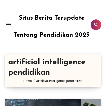
Skip
to
content
Situs Berita Terupdate
Tentang Pendidikan 2023
artificial intelligence
pendidikan
Home
artificial intelligence pendidikan