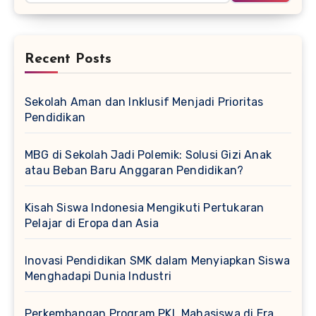
Recent Posts
Sekolah Aman dan Inklusif Menjadi Prioritas
Pendidikan
MBG di Sekolah Jadi Polemik: Solusi Gizi Anak
atau Beban Baru Anggaran Pendidikan?
Kisah Siswa Indonesia Mengikuti Pertukaran
Pelajar di Eropa dan Asia
Inovasi Pendidikan SMK dalam Menyiapkan Siswa
Menghadapi Dunia Industri
Perkembangan Program PKL Mahasiswa di Era