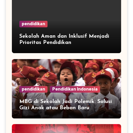
pendidikan
Sekolah Aman dan Inklusif Menjadi
Prioritas Pendidikan
pendidikan
Pendidikan Indonesia
MBG di Sekolah Jadi Polemik: Solusi
Gizi Anak atau Beban Baru
Anggaran Pendidikan?