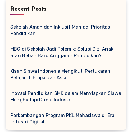
Recent Posts
Sekolah Aman dan Inklusif Menjadi Prioritas
Pendidikan
MBG di Sekolah Jadi Polemik: Solusi Gizi Anak
atau Beban Baru Anggaran Pendidikan?
Kisah Siswa Indonesia Mengikuti Pertukaran
Pelajar di Eropa dan Asia
Inovasi Pendidikan SMK dalam Menyiapkan Siswa
Menghadapi Dunia Industri
Perkembangan Program PKL Mahasiswa di Era
Industri Digital