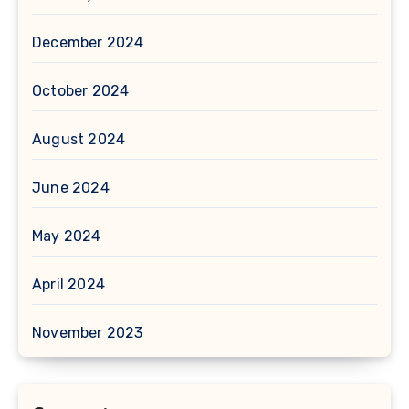
December 2024
October 2024
August 2024
June 2024
May 2024
April 2024
November 2023