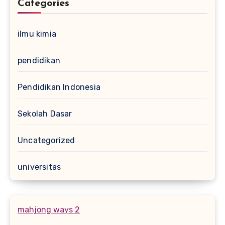
Categories
ilmu kimia
pendidikan
Pendidikan Indonesia
Sekolah Dasar
Uncategorized
universitas
mahjong ways 2