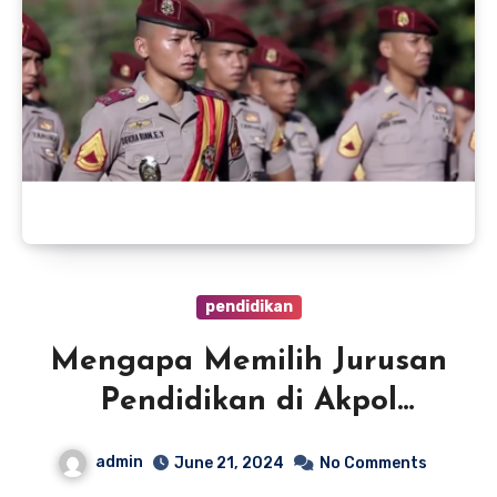
pendidikan
Mengapa Memilih Jurusan
Pendidikan di Akpol
Indonesia?
admin
June 21, 2024
No Comments