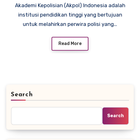
Akademi Kepolisian (Akpol) Indonesia adalah
institusi pendidikan tinggi yang bertujuan
untuk melahirkan perwira polisi yang…
Read More
Search
Search